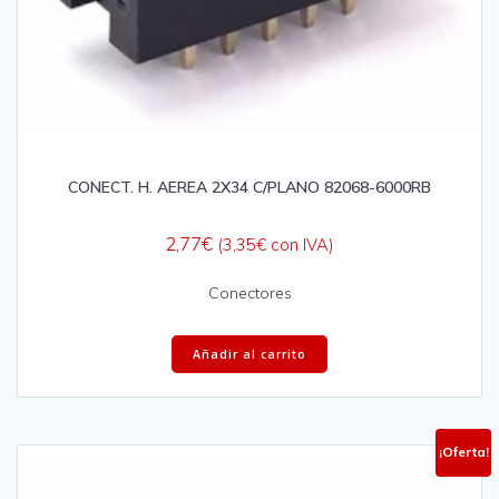
CONECT. H. AEREA 2X34 C/PLANO 82068-6000RB
2,77
€
(
3,35
€
con IVA)
Conectores
Añadir al carrito
¡Oferta!