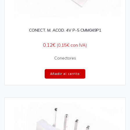
CONECT. M. ACOD. 4V P-5 CMM049P1
0,12
€
(
0,15
€
con IVA)
Conectores
Añadir al carrito