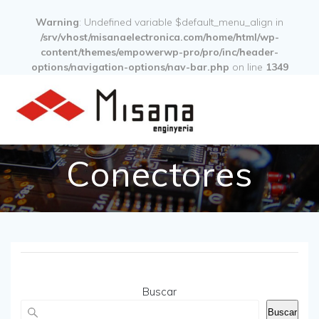
Warning
: Undefined variable $default_menu_align in
/srv/vhost/misanaelectronica.com/home/html/wp-
content/themes/empowerwp-pro/pro/inc/header-
options/navigation-options/nav-bar.php
on line
1349
Conectores
Buscar
Buscar