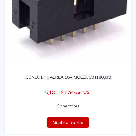
CONECT. H. AEREA 16V MOLEX 194180039
5,18
€
(
6,27
€
con IVA)
Conectores
Añadir al carrito