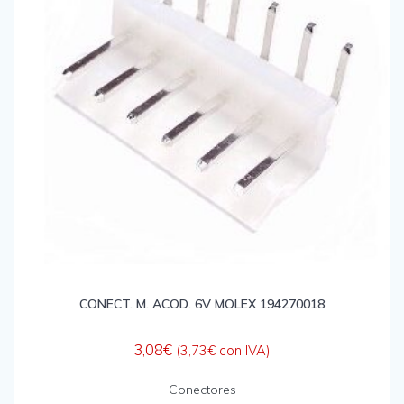
CONECT. M. ACOD. 6V MOLEX 194270018
3,08
€
(
3,73
€
con IVA)
Conectores