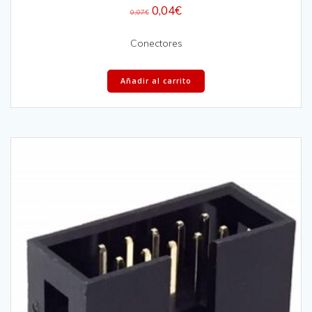
0,04
€
0,07
€
Conectores
Añadir al carrito