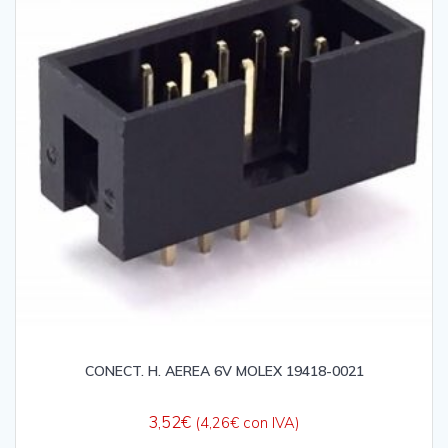
CONECT. H. AEREA 6V MOLEX 19418-0021
3,52
€
(
4,26
€
con IVA)