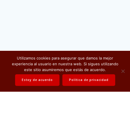
Utilizamos cookies para asegurar que damos la mejor
Electrónica Misana
experiencia al usuario en nuestra web. Si sigues utilizando
© 2026 . All rights reserved
este sitio asumiremos que estás de acuerdo.
Estoy de acuerdo
Política de privacidad
Política de privacidad
Contáctanos
Política de calidad
Certificado de calidad