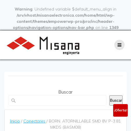
Warning
: Undefined variable $default_menu_align in
/srv/vhost/misanaelectronica.com/home/html/wp-
content/themes/empowerwp-pro/pro/inc/header-
options/navigation-options/nav-bar.php
on line
1349
Buscar
Buscar
¡Oferta!
Inicio
/
Conectores
/ BORN. ATORNILLABLE SMD 8V P-3.81
MKDS (BASM08)