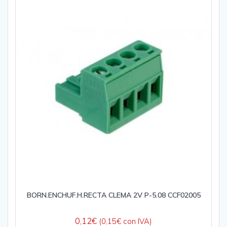
BORN.ENCHUF.H.RECTA CLEMA 2V P-5.08 CCF02005
0,12
€
(
0,15
€
con IVA)