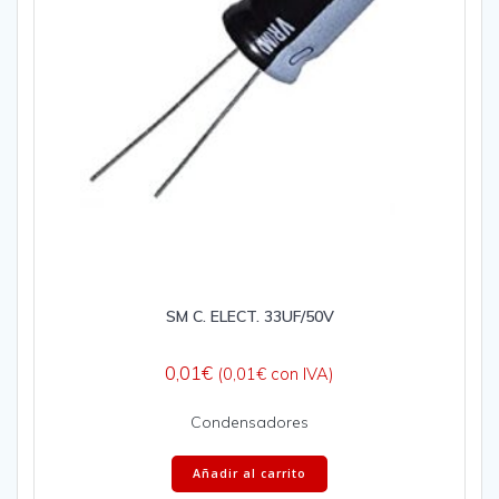
SM C. ELECT. 33UF/50V
0,01
€
(
0,01
€
con IVA)
Condensadores
Añadir al carrito