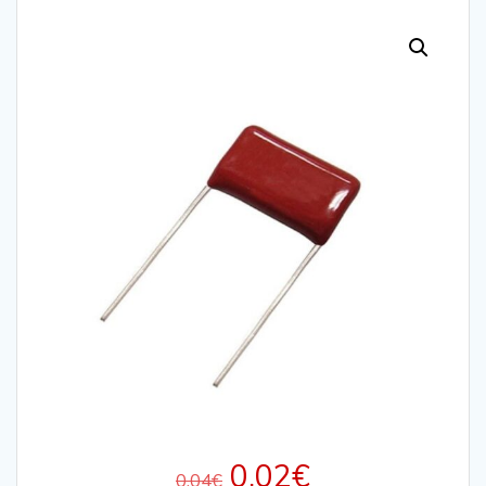
0,02
€
0,04
€