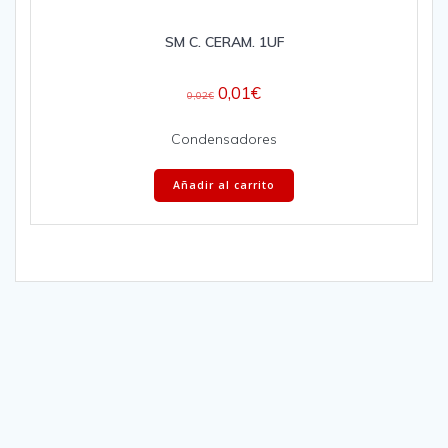
SM C. CERAM. 1UF
0,01
€
0,02
€
Condensadores
Añadir al carrito