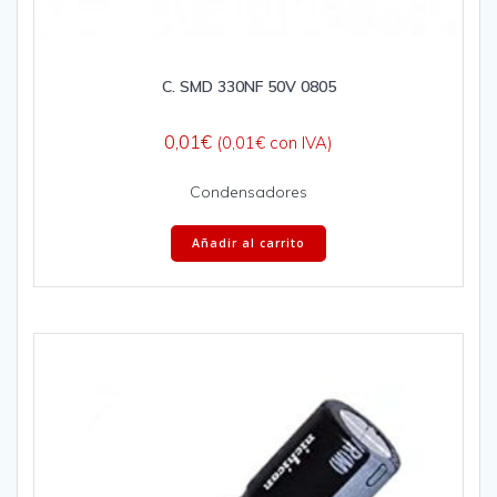
C. SMD 330NF 50V 0805
0,01
€
(
0,01
€
con IVA)
Condensadores
Añadir al carrito