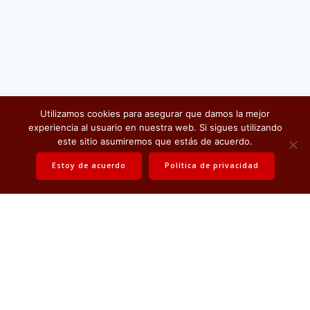
Utilizamos cookies para asegurar que damos la mejor
Electrónica Misana
experiencia al usuario en nuestra web. Si sigues utilizando
© 2026 . All rights reserved
este sitio asumiremos que estás de acuerdo.
Estoy de acuerdo
Política de privacidad
Política de privacidad
Contáctanos
Política de calidad
Certificado de calidad