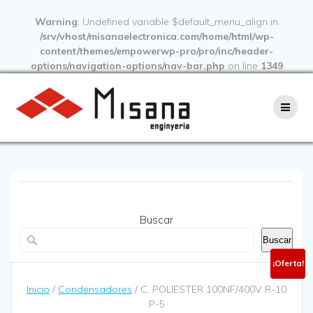
Warning
: Undefined variable $default_menu_align in
/srv/vhost/misanaelectronica.com/home/html/wp-
content/themes/empowerwp-pro/pro/inc/header-
options/navigation-options/nav-bar.php
on line
1349
Buscar
Buscar
¡Oferta!
Inicio
/
Condensadores
/ C. POLIESTER 100NF/400V R-10
P-5