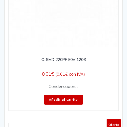
C. SMD 220PF 50V 1206
0,01
€
(
0,01
€
con IVA)
Condensadores
Añadir al carrito
¡Oferta!