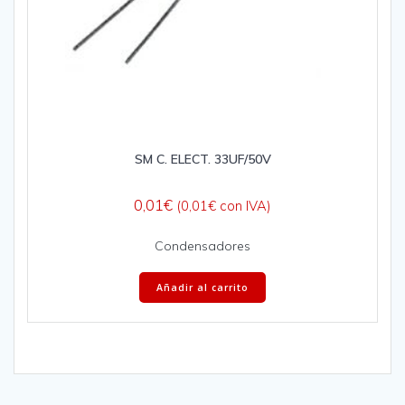
SM C. ELECT. 33UF/50V
0,01
€
(
0,01
€
con IVA)
Condensadores
Añadir al carrito