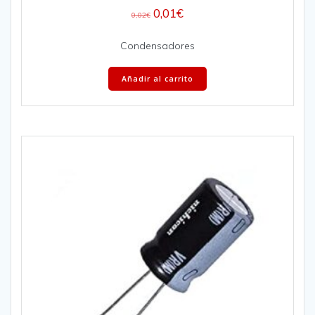
0,01
€
0,02
€
Condensadores
Añadir al carrito