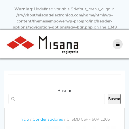
Warning
: Undefined variable $default_menu_align in
/srv/vhost/misanaelectronica.com/home/html/wp-
content/themes/empowerwp-pro/pro/inc/header-
options/navigation-options/nav-bar.php
on line
1349
Buscar
Buscar
Inicio
/
Condensadores
/ C. SMD 56PF 50V 1206