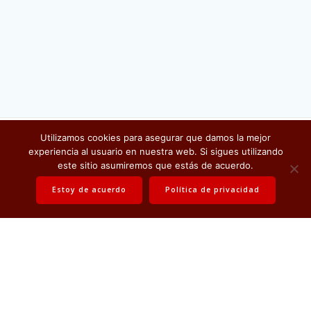
Utilizamos cookies para asegurar que damos la mejor
Electrónica Misana
experiencia al usuario en nuestra web. Si sigues utilizando
© 2026 . All rights reserved
este sitio asumiremos que estás de acuerdo.
Estoy de acuerdo
Política de privacidad
Política de privacidad
Contáctanos
Política de calidad
Certificado de calidad