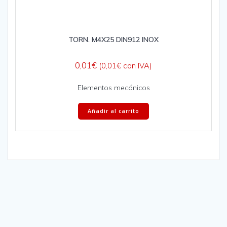
TORN. M4X25 DIN912 INOX
0,01
€
(
0,01
€
con IVA)
Elementos mecánicos
Añadir al carrito