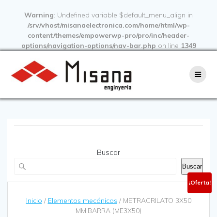
Warning
: Undefined variable $default_menu_align in
/srv/vhost/misanaelectronica.com/home/html/wp-
content/themes/empowerwp-pro/pro/inc/header-
options/navigation-options/nav-bar.php
on line
1349
Buscar
Buscar
¡Oferta!
Inicio
/
Elementos mecánicos
/ METRACRILATO 3X50
MM.BARRA (ME3X50)