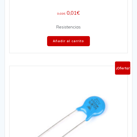
0,01
€
0,03
€
Resistencias
Añadir al carrito
¡Oferta!