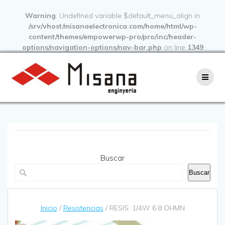
Warning
: Undefined variable $default_menu_align in
/srv/vhost/misanaelectronica.com/home/html/wp-
content/themes/empowerwp-pro/pro/inc/header-
options/navigation-options/nav-bar.php
on line
1349
Buscar
Buscar
Inicio
/
Resistencias
/ RESIS. 1/4W 6.8 OHMN