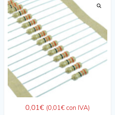
0,01
€
(
0,01
€
con IVA)