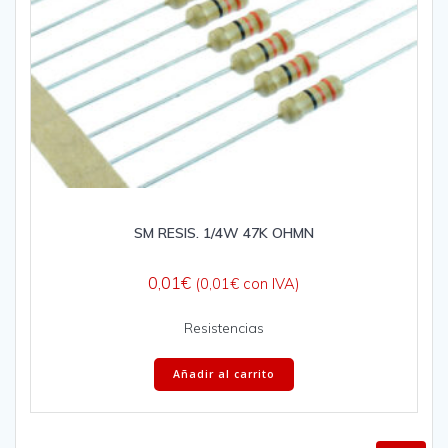
SM RESIS. 1/4W 47K OHMN
0,01
€
(
0,01
€
con IVA)
Resistencias
Añadir al carrito