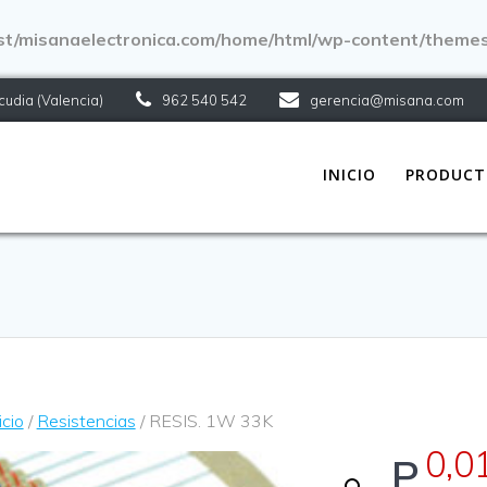
ost/misanaelectronica.com/home/html/wp-content/theme
lcudia (Valencia)
962 540 542
gerencia@misana.com
INICIO
PRODUCT
icio
/
Resistencias
/ RESIS. 1W 33K
0,0
P