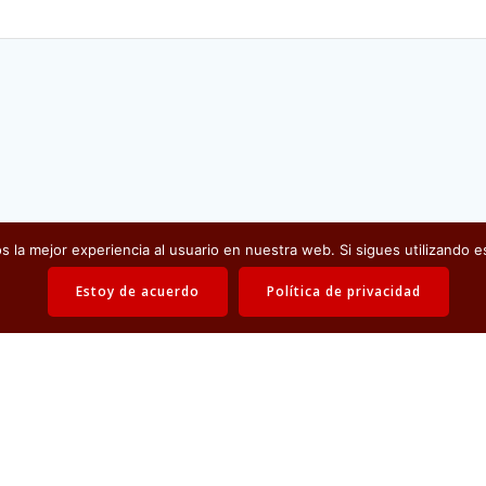
 la mejor experiencia al usuario en nuestra web. Si sigues utilizando 
Estoy de acuerdo
Política de privacidad
Política de privacidad
Contáctanos
Política de calidad