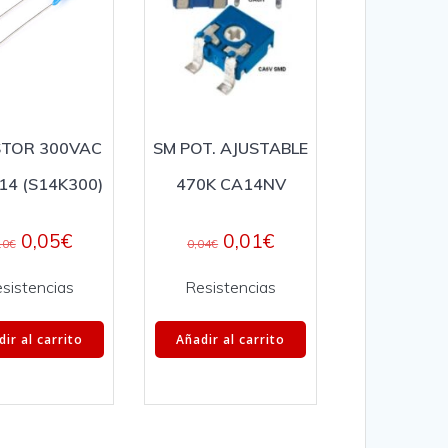
STOR 300VAC
SM POT. AJUSTABLE
14 (S14K300)
470K CA14NV
0,05
€
0,01
€
10
€
0,04
€
sistencias
Resistencias
ir al carrito
Añadir al carrito