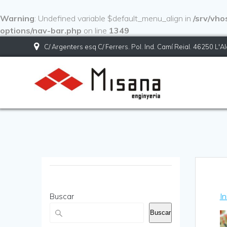
Warning
: Undefined variable $default_menu_align in
/srv/vh
options/nav-bar.php
on line
1349
C/ Argenters esq C/ Ferrers. Pol. Ind. Camí Reial. 46250 L'A
In
Buscar
Buscar