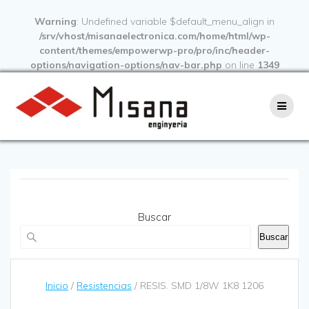
Warning
: Undefined variable $default_menu_align in
/srv/vhost/misanaelectronica.com/home/html/wp-
content/themes/empowerwp-pro/pro/inc/header-
options/navigation-options/nav-bar.php
on line
1349
Buscar
Buscar
Inicio
/
Resistencias
/ RESIS. SMD 1/8W 1K8 1206