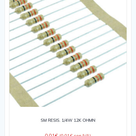
SM RESIS. 1/4W 12K OHMN
0,01
€
(
0,01
€
con IVA)