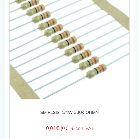
SM RESIS. 1/4W 330K OHMN
0,01
€
(
0,01
€
con IVA)