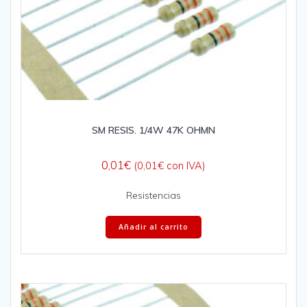
SM RESIS. 1/4W 47K OHMN
0,01
€
(
0,01
€
con IVA)
Resistencias
Añadir al carrito