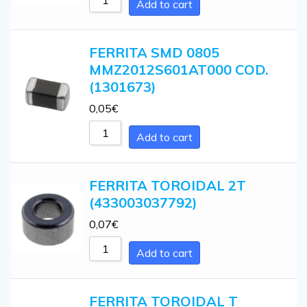
Add to cart
FERRITA SMD 0805
MMZ2012S601AT000 COD.
(1301673)
0,05
€
Add to cart
FERRITA TOROIDAL 2T
(433003037792)
0,07
€
Add to cart
FERRITA TOROIDAL T