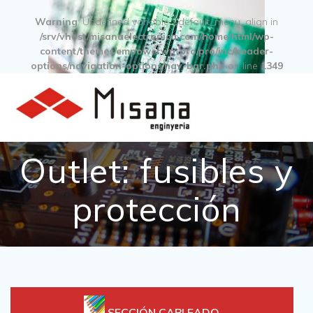
Warning
: Undefined variable $default_menu_align in
/srv/vhost/misanaelectronica.com/home/html/wp-
content/themes/empowerwp-pro/pro/inc/header-
options/navigation-options/nav-bar.php
on line
1349
Outlet: fusibles y
protección
SECCIÓN CABLEADO