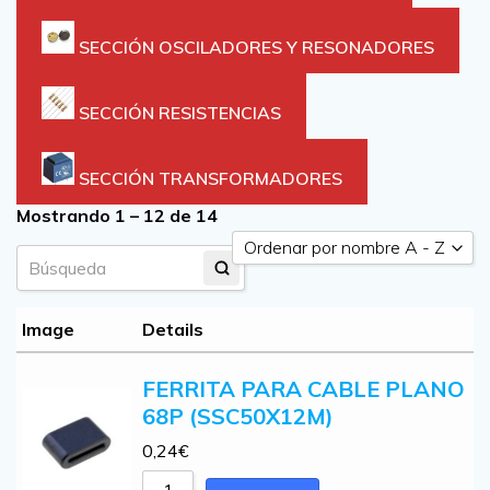
SECCIÓN OSCILADORES Y RESONADORES
SECCIÓN RESISTENCIAS
SECCIÓN TRANSFORMADORES
Mostrando 1 – 12 de 14
Ordenar por nombre A - Z
Ordenar por precio bajo a alto
Ordenar por precio alto a bajo
Image
Details
Ordenar por nombre A - Z
FERRITA PARA CABLE PLANO
Ordenar por nombre Z - A
68P (SSC50X12M)
0,24
€